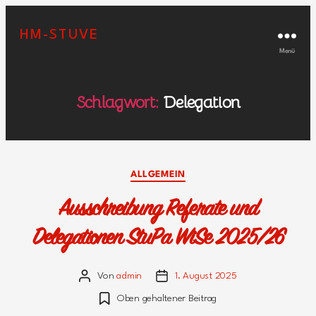
HM-STUVE
Menü
Schlagwort:
Delegation
Kategorien
ALLGEMEIN
Ausschreibung Referate und
Delegationen StuPa WiSe 2025/26
Von
admin
1. August 2025
Beitragsautor
Veröffentlichungsdatum
Oben gehaltener Beitrag