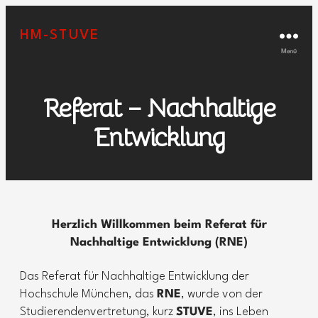
HM-STUVE
Menü
Referat – Nachhaltige
Entwicklung
Herzlich Willkommen beim Referat für
Nachhaltige Entwicklung (RNE)
Das Referat für Nachhaltige Entwicklung der
Hochschule München, das
RNE
, wurde von der
Studierendenvertretung, kurz
STUVE
, ins Leben