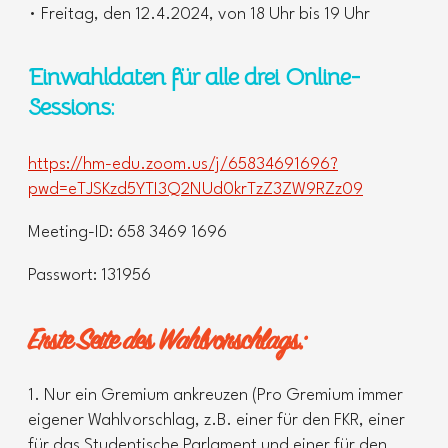
• Freitag, den 12.4.2024, von 18 Uhr bis 19 Uhr
Einwahldaten für alle drei Online-
Sessions:
https://hm-edu.zoom.us/j/65834691696?
pwd=eTJSKzd5YTI3Q2NUd0krTzZ3ZW9RZz09
Meeting-ID: 658 3469 1696
Passwort: 131956
Erste Seite des Wahlvorschlags:
1. Nur ein Gremium ankreuzen (Pro Gremium immer
eigener Wahlvorschlag, z.B. einer für den FKR, einer
für das Studentische Parlament und einer für den