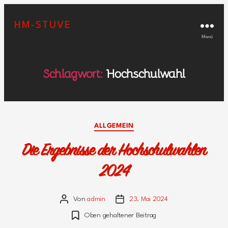
HM-STUVE
Menü
Schlagwort:
Hochschulwahl
Kategorien
ALLGEMEIN
Die Ergebnisse der Hochschulwahlen
2024
Von
admin
23. Mai 2024
Beitragsautor
Veröffentlichungsdatum
Oben gehaltener Beitrag