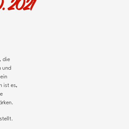
0. 2021
 die
n und
ein
 ist es,
ie
ärken.
tellt.