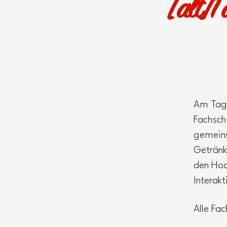
[alt]T
Am Tag 
Fachsch
gemeins
Getränk
den Hoc
Interak
Alle Fa