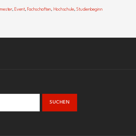
emester
,
Event
,
Fachschaften
,
Hochschule
,
Studienbeginn
er